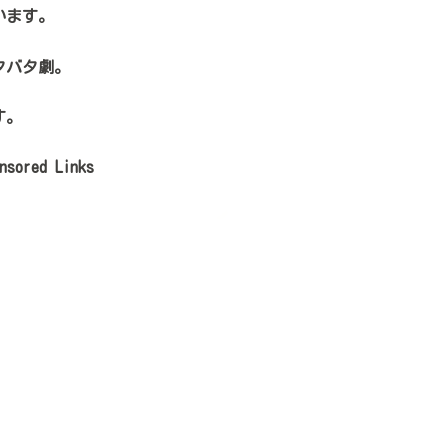
います。
タバタ劇。
す。
nsored Links