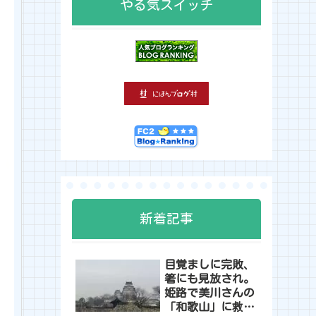
やる気スイッチ
新着記事
目覚ましに完敗、
箸にも見放され。
姫路で美川さんの
「和歌山」に救わ