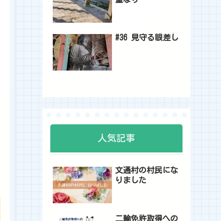
#36 見守る眼差し
人気記事
文通村の村民にな
りました
二輪免許取得への