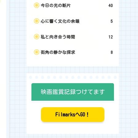
今日の光の断片
40
心に響く文化の余韻
5
私と向き合う時間
12
街角の静かな探求
8
映画鑑賞記録つけてます
FilmarksへGO！