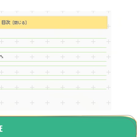
目次
へ
証