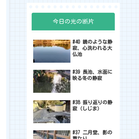
今日の光の断片
#40 鏡のような静
寂、心洗われる大
仏池
#39 長池、水面に
映る冬の静寂
#38 振り返りの静
寂（しじま）
#37 二月堂、影の
重なり