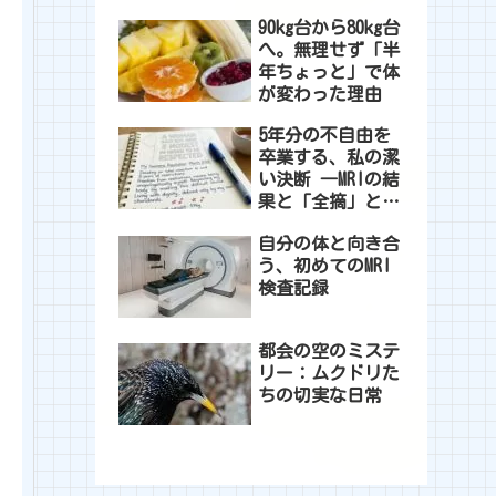
れた一日
90kg台から80kg台
へ。無理せず「半
年ちょっと」で体
が変わった理由
5年分の不自由を
卒業する、私の潔
い決断 ―MRIの結
果と「全摘」とい
う選択―
自分の体と向き合
う、初めてのMRI
検査記録
都会の空のミステ
リー：ムクドリた
ちの切実な日常