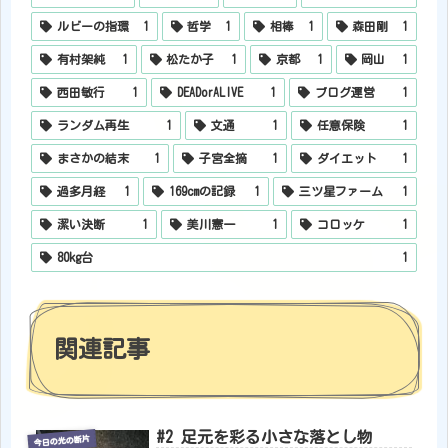
ルビーの指環
1
哲学
1
相棒
1
森田剛
1
有村架純
1
松たか子
1
京都
1
岡山
1
西田敏行
1
DEADorALIVE
1
ブログ運営
1
ランダム再生
1
文通
1
任意保険
1
まさかの結末
1
子宮全摘
1
ダイエット
1
過多月経
1
169cmの記録
1
三ツ星ファーム
1
潔い決断
1
美川憲一
1
コロッケ
1
80kg台
1
関連記事
#2 足元を彩る小さな落とし物
今日の光の断片