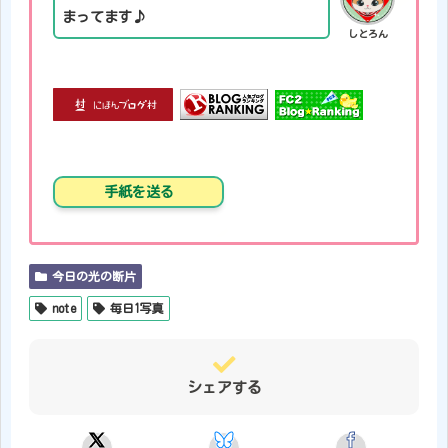
まってます♪
しとろん
手紙を送る
今日の光の断片
note
毎日1写真
シェアする