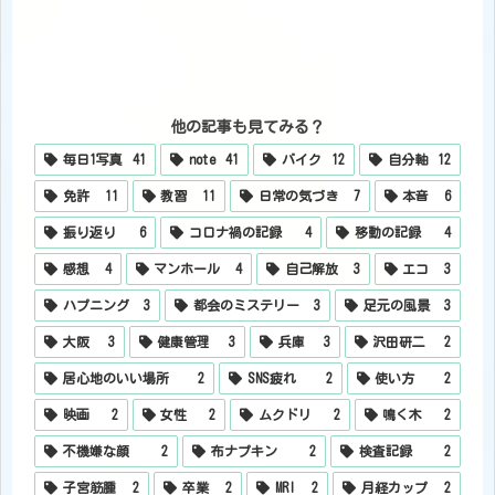
他の記事も見てみる？
毎日1写真
41
note
41
バイク
12
自分軸
12
免許
11
教習
11
日常の気づき
7
本音
6
振り返り
6
コロナ禍の記録
4
移動の記録
4
感想
4
マンホール
4
自己解放
3
エコ
3
ハプニング
3
都会のミステリー
3
足元の風景
3
大阪
3
健康管理
3
兵庫
3
沢田研二
2
居心地のいい場所
2
SNS疲れ
2
使い方
2
映画
2
女性
2
ムクドリ
2
鳴く木
2
不機嫌な顔
2
布ナプキン
2
検査記録
2
子宮筋腫
2
卒業
2
MRI
2
月経カップ
2