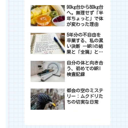
れた一日
90kg台から80kg台
へ。無理せず「半
年ちょっと」で体
が変わった理由
5年分の不自由を
卒業する、私の潔
い決断 ―MRIの結
果と「全摘」とい
う選択―
自分の体と向き合
う、初めてのMRI
検査記録
都会の空のミステ
リー：ムクドリた
ちの切実な日常