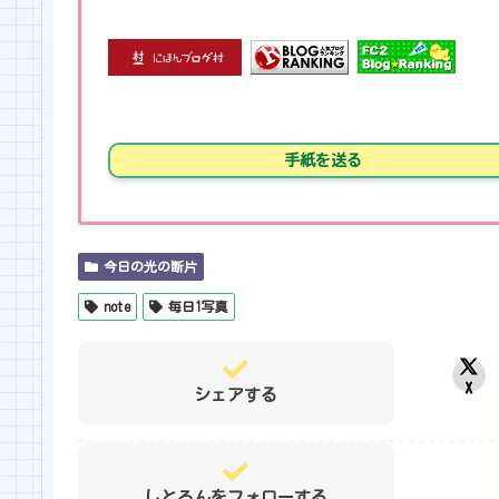
手紙を送る
今日の光の断片
note
毎日1写真
X
シェアする
しとろんをフォローする