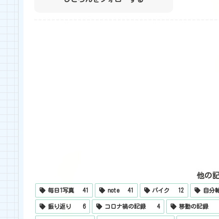
他の
毎日1写真
41
note
41
バイク
12
自分
振り返り
6
コロナ禍の記録
4
移動の記録