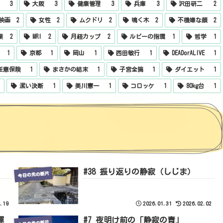
3
大阪
3
健康管理
3
兵庫
3
沢田研二
2
映画
2
女性
2
ムクドリ
2
鳴く木
2
不機嫌な顔
2
業
2
MRI
2
月経カップ
2
ルビーの指環
1
哲学
1
1
京都
1
岡山
1
西田敏行
1
DEADorALIVE
1
任意保険
1
まさかの結末
1
子宮全摘
1
ダイエット
1
1
潔い決断
1
美川憲一
1
コロッケ
1
80kg台
1
#38 振り返りの静寂（しじま）
今日の光の断片
.19
2026.01.31
2026.02.02
運
#7 夜明け前の「静寂の青」
今日の光の断片