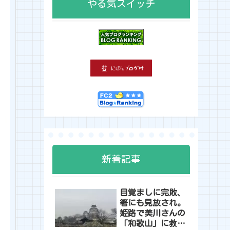
やる気スイッチ
新着記事
目覚ましに完敗、
箸にも見放され。
姫路で美川さんの
「和歌山」に救わ