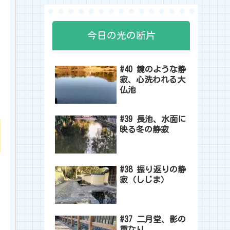
今日の光の断片
#40 鏡のような静
寂、心洗われる大
仏池
#39 長池、水面に
映る冬の静寂
#38 振り返りの静
寂（しじま）
#37 二月堂、影の
重なり