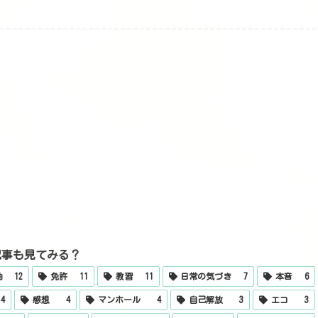
記事も見てみる？
軸
12
免許
11
教習
11
日常の気づき
7
本音
6
4
感想
4
マンホール
4
自己解放
3
エコ
3