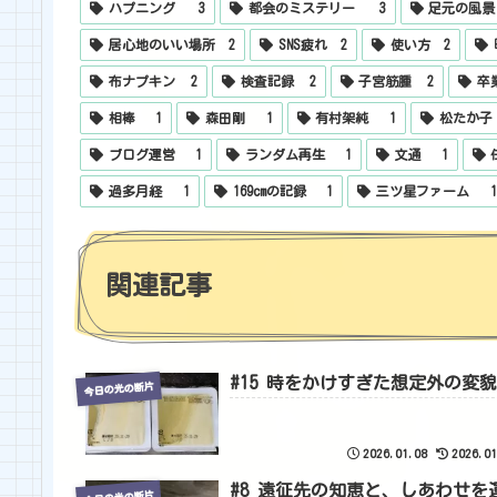
ハプニング
3
都会のミステリー
3
足元の風景
居心地のいい場所
2
SNS疲れ
2
使い方
2
布ナプキン
2
検査記録
2
子宮筋腫
2
卒
相棒
1
森田剛
1
有村架純
1
松たか子
ブログ運営
1
ランダム再生
1
文通
1
過多月経
1
169cmの記録
1
三ツ星ファーム
関連記事
#15 時をかけすぎた想定外の変貌
今日の光の断片
2026.01.08
2026.01
#8 遠征先の知恵と、しあわせを
今日の光の断片