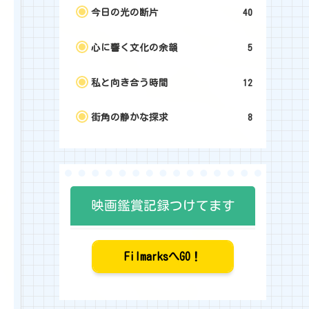
今日の光の断片
40
心に響く文化の余韻
5
私と向き合う時間
12
街角の静かな探求
8
映画鑑賞記録つけてます
FilmarksへGO！