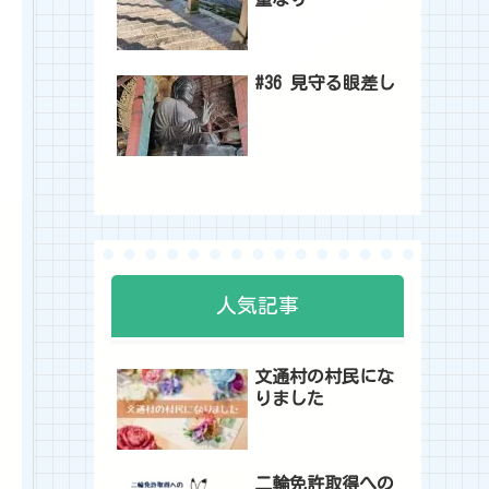
#36 見守る眼差し
人気記事
文通村の村民にな
りました
二輪免許取得への