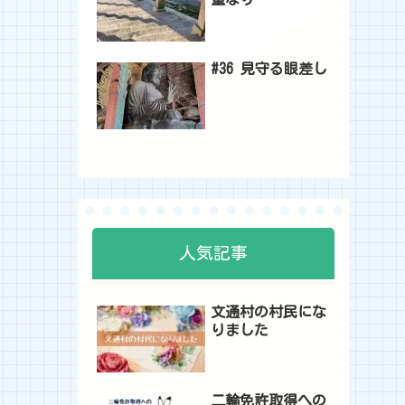
#36 見守る眼差し
人気記事
文通村の村民にな
りました
二輪免許取得への