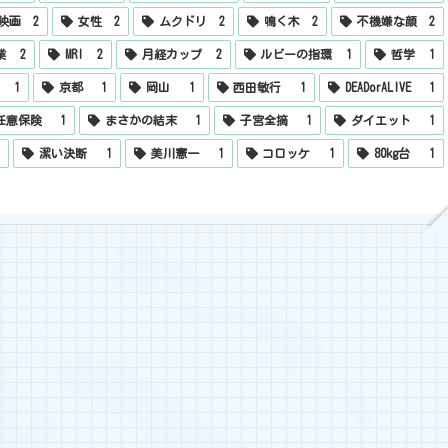
映画
2
女性
2
ムクドリ
2
鳴く木
2
不機嫌な顔
2
業
2
MRI
2
月経カップ
2
ルビーの指環
1
哲学
1
1
京都
1
岡山
1
西田敏行
1
DEADorALIVE
1
任意保険
1
まさかの結末
1
子宮全摘
1
ダイエット
1
1
潔い決断
1
美川憲一
1
コロッケ
1
80kg台
1