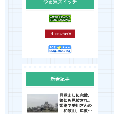
やる気スイッチ
新着記事
目覚ましに完敗、
箸にも見放され。
姫路で美川さんの
「和歌山」に救わ