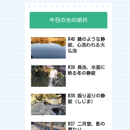
今日の光の断片
#40 鏡のような静
寂、心洗われる大
仏池
#39 長池、水面に
映る冬の静寂
#38 振り返りの静
寂（しじま）
#37 二月堂、影の
重なり