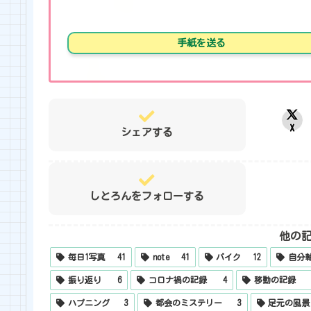
手紙を送る
X
シェアする
しとろんをフォローする
他の
毎日1写真
41
note
41
バイク
12
自分
振り返り
6
コロナ禍の記録
4
移動の記録
ハプニング
3
都会のミステリー
3
足元の風景