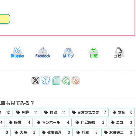
Bluesky
Facebook
はてブ
LINE
コピー
0
記事も見てみる？
軸
12
免許
11
教習
11
日常の気づき
7
本音
6
4
感想
4
マンホール
4
自己解放
3
エコ
3
3
大阪
3
健康管理
3
兵庫
3
沢田研二
2