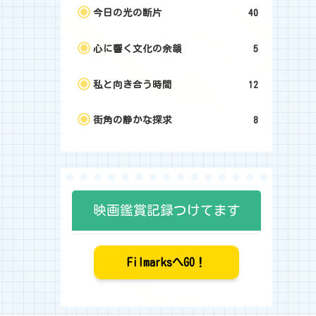
今日の光の断片
40
心に響く文化の余韻
5
私と向き合う時間
12
街角の静かな探求
8
映画鑑賞記録つけてます
FilmarksへGO！