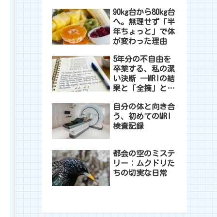
れた一日
90kg台から80kg台
へ。無理せず「半
年ちょっと」で体
が変わった理由
5年分の不自由を
卒業する、私の潔
い決断 ―MRIの結
果と「全摘」とい
う選択―
自分の体と向き合
う、初めてのMRI
検査記録
都会の空のミステ
リー：ムクドリた
ちの切実な日常