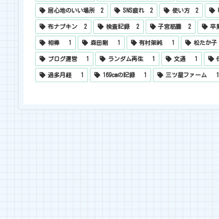
居心地のいい場所
2
SNS疲れ
2
使い方
2
布ナプキン
2
検査記録
2
子宮筋腫
2
卒
相棒
1
森田剛
1
有村架純
1
松たか子
ブログ運営
1
ランダム再生
1
文通
1
過多月経
1
169cmの記録
1
三ツ星ファーム