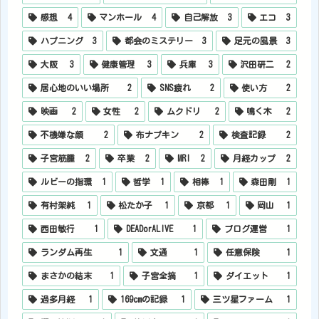
感想
4
マンホール
4
自己解放
3
エコ
3
ハプニング
3
都会のミステリー
3
足元の風景
3
大阪
3
健康管理
3
兵庫
3
沢田研二
2
居心地のいい場所
2
SNS疲れ
2
使い方
2
映画
2
女性
2
ムクドリ
2
鳴く木
2
不機嫌な顔
2
布ナプキン
2
検査記録
2
子宮筋腫
2
卒業
2
MRI
2
月経カップ
2
ルビーの指環
1
哲学
1
相棒
1
森田剛
1
有村架純
1
松たか子
1
京都
1
岡山
1
西田敏行
1
DEADorALIVE
1
ブログ運営
1
ランダム再生
1
文通
1
任意保険
1
まさかの結末
1
子宮全摘
1
ダイエット
1
過多月経
1
169cmの記録
1
三ツ星ファーム
1