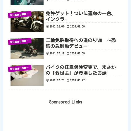
免許ゲット！ついに運命の一台、
ひ
らめきと移動の記録
インクラ。
2012.02.05
2026.03.09
二輪免許取得への道のりⅧ 〜恐
ひ
らめきと移動の記録
怖の急制動デビュー
2011.07.12
2026.03.09
バイクの任意保険変更で、まさか
ひ
らめきと移動の記録
の「救世主」が登場したお話
2012.02.23
2026.03.22
Sponsored Links