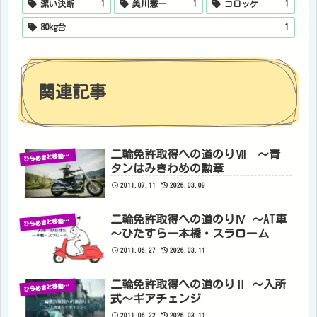
潔い決断
1
美川憲一
1
コロッケ
1
80kg台
1
関連記事
二輪免許取得への道のりⅦ 〜青
ひ
らめきと移動の記録
タンはみきわめの勲章
2011.07.11
2026.03.09
二輪免許取得への道のりⅣ ～AT車
ひ
らめきと移動の記録
～ひたすら一本橋・スラローム
2011.06.27
2026.03.11
二輪免許取得への道のりⅡ 〜入所
ひ
らめきと移動の記録
式～ギアチェンジ
2011.06.22
2026.03.11