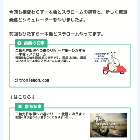
今回も相変わらず一本橋とスラロームの練習と、新しく坂道
発進とシミュレーターをやりましたよ。
前回もひたすら一本橋とスラロームやってます。
二輪免許取得への道のりⅣ ～AT車～ひたすら
一本橋・スラローム
普通自動二輪教習3日目の様子です。1限目はAT車、2限目
はひたすら一本橋とスラロームの繰り返し。
citronlemon.com
Ⅰはこちら↓
二輪免許取得への道のりⅠ 〜教習に通うまで
教習へ通う前から大変なことになりました…。