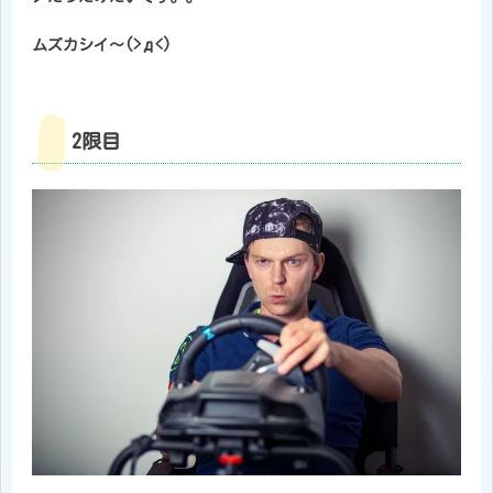
ムズカシイ～(>д<)
2限目