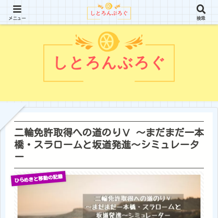
アラフィフ独身女でも気高く強く美しく生きていく
メニュー
検索
二輪免許取得への道のりⅤ ～まだまだ一本
橋・スラロームと坂道発進～シミュレータ
ー
ひらめきと移動の記録