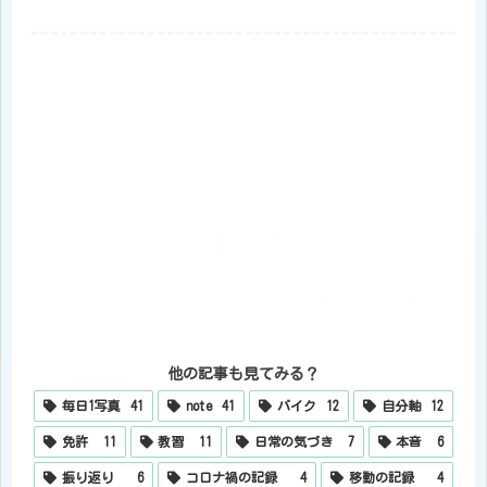
他の記事も見てみる？
毎日1写真
41
note
41
バイク
12
自分軸
12
免許
11
教習
11
日常の気づき
7
本音
6
振り返り
6
コロナ禍の記録
4
移動の記録
4